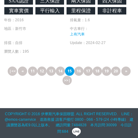
SAA認證
三大保證
兩大保固
四大保固
實車實價
平行輸入
里程保證
非計程車
年份：2016
排氣量：1.6
地區：新竹市
中古車行：
上有汽車
排擋：自排
Update：2024-02-27
瀏覽人數：195
|<<
«
11
12
13
14
15
16
17
18
19
20
»
>>|
COPYRIGHT © 2016 伊摩斯汽車保固聯盟. ALL RIGHT RESERVED. LINE：
@emos-carservice 道路救援 請客戶撥打 0800 - 066 - 579 (24 小時專線) 建
議瀏覽器為IE9.0以上版本。 總訪問量:7484828 本月訪問:30099 今日訪
問:684