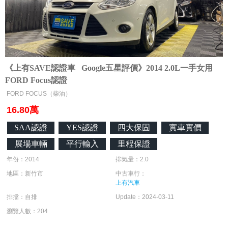
《上有SAVE認證車 Google五星評價》2014 2.0L一手女用
FORD Focus認證
FORD FOCUS（柴油）
16.80萬
SAA認證
YES認證
四大保固
實車實價
展場車輛
平行輸入
里程保證
年份：2014
排氣量：2.0
地區：新竹市
中古車行：
上有汽車
排擋：自排
Update：2024-03-11
瀏覽人數：204