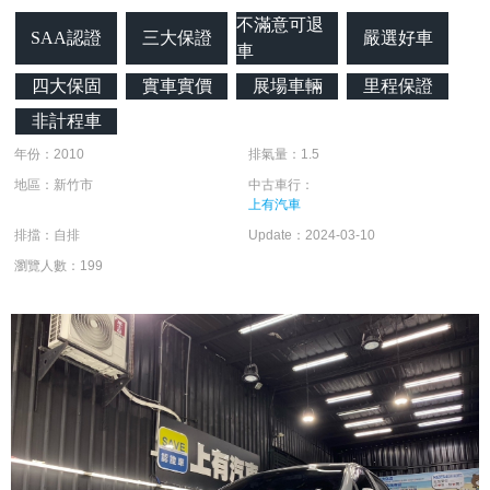
不滿意可退
SAA認證
三大保證
嚴選好車
車
四大保固
實車實價
展場車輛
里程保證
非計程車
年份：2010
排氣量：1.5
地區：新竹市
中古車行：
上有汽車
排擋：自排
Update：2024-03-10
瀏覽人數：199