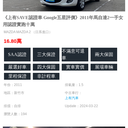
《上有SAVE認證車 Google五星評價》2011年馬自達2一手女
用認證實跑十萬
MAZDA MAZDA 2 （日系進口）
16.80萬
不滿意可退
SAA認證
三大保證
兩大保固
車
嚴選好車
四大保固
實車實價
展場車輛
里程保證
非計程車
年份：2011
排氣量：1.5
地區：新竹市
中古車行：
上有汽車
排擋：自排
Update：2024-03-22
瀏覽人數：194