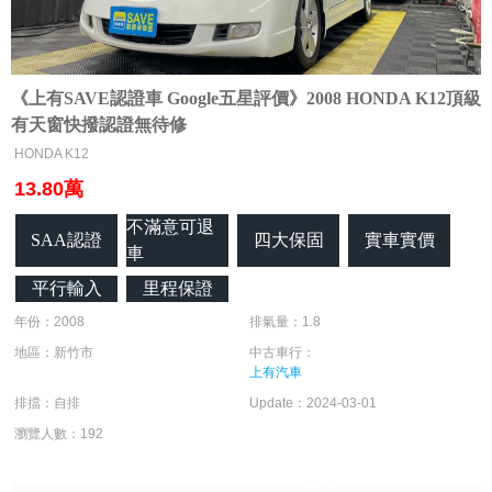
《上有SAVE認證車 Google五星評價》2008 HONDA K12頂級
有天窗快撥認證無待修
HONDA K12
13.80萬
不滿意可退
SAA認證
四大保固
實車實價
車
平行輸入
里程保證
年份：2008
排氣量：1.8
地區：新竹市
中古車行：
上有汽車
排擋：自排
Update：2024-03-01
瀏覽人數：192