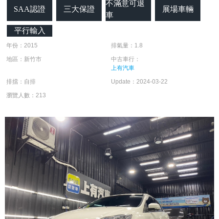
不滿意可退
SAA認證
三大保證
展場車輛
車
平行輸入
年份：2015
排氣量：1.8
地區：新竹市
中古車行：
上有汽車
排擋：自排
Update：2024-03-22
瀏覽人數：213