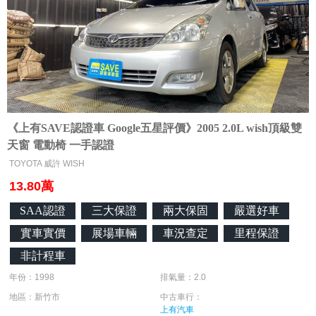
《上有SAVE認證車 Google五星評價》2005 2.0L wish頂級雙
天窗 電動椅 一手認證
TOYOTA 威許 WISH
13.80萬
SAA認證
三大保證
兩大保固
嚴選好車
實車實價
展場車輛
車況查定
里程保證
非計程車
年份：1998
排氣量：2.0
地區：新竹市
中古車行：
上有汽車