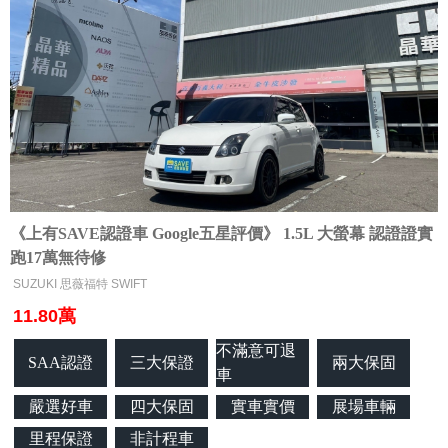
《上有SAVE認證車 Google五星評價》 1.5L 大螢幕 認證證實
跑17萬無待修
SUZUKI 思薇福特 SWIFT
11.80萬
不滿意可退
SAA認證
三大保證
兩大保固
車
嚴選好車
四大保固
實車實價
展場車輛
里程保證
非計程車