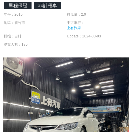
里程保證
非計程車
年份：2015
排氣量：2.0
地區：新竹市
中古車行：
上有汽車
排擋：自排
Update：2024-03-03
瀏覽人數：185