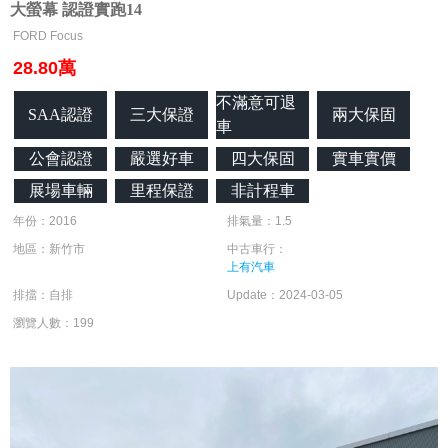
大螢幕 認證實跑14
FORD Focus
28.80萬
不滿意可退
SAA認證
三大保證
兩大保固
車
公會認證
嚴選好車
四大保固
實車實價
展場車輛
里程保證
非計程車
年份：2016
排氣量：1.5
地區：新竹市
中古車行：
上有汽車
排擋：自排
Update：2024-03-05
瀏覽人數：199