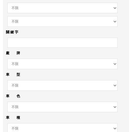
關 鍵 字
廠 牌
車 型
車 色
車 種