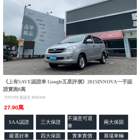
《上有SAVE認證車 Google五星評價》2015INNOVA一手認
證實跑8萬
TOYOTA 英諾瓦 INNOVA
27.90萬
不滿意可退
SAA認證
三大保證
兩大保固
車
嚴選好車
四大保固
實車實價
展場車輛