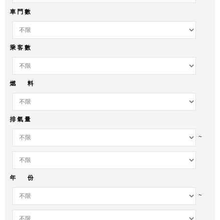
車 門 數
乘 客 數
燃 料
排 氣 量
~
年 份
~